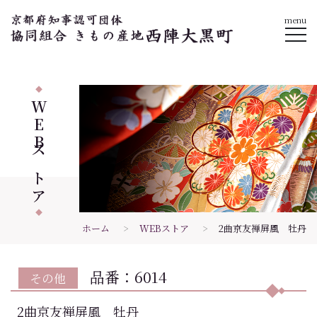
menu
WEB
ストア
ホーム
WEBストア
2曲京友禅屏風 牡丹
品番：6014
その他
2曲京友禅屏風 牡丹