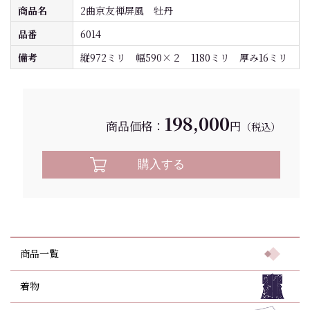
商品名
2曲京友禅屏風 牡丹
品番
6014
備考
縦972ミリ 幅590×２ 1180ミリ 厚み16ミリ
198,000
商品価格：
円
（税込）
購入する
商品一覧
着物